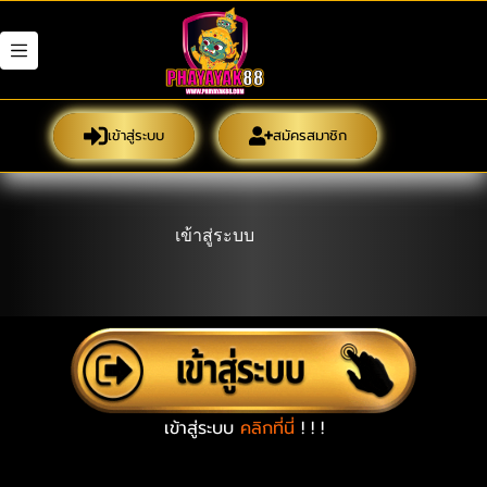
Skip
to
content
เข้าสู่ระบบ
สมัครสมาชิก
เข้าสู่ระบบ
เข้าสู่ระบบ
คลิกที่นี่
! ! !